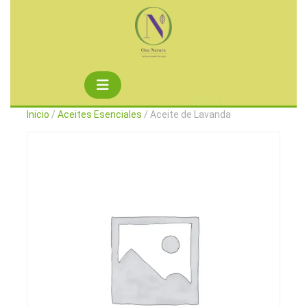
Saltar
al
contenido
Botón
de
Inicio
/
Aceites Esenciales
/ Aceite de Lavanda
apertura