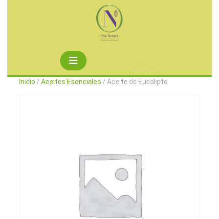
Saltar
al
contenido
Botón
de
Inicio
/
Aceites Esenciales
/ Aceite de Eucalipto
apertura