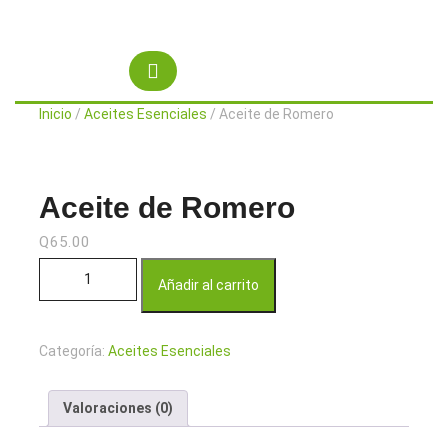
Saltar
al
contenido
Botón
de
Inicio
/
Aceites Esenciales
/ Aceite de Romero
apertura
Aceite de Romero
Q
65.00
Aceite de Romero cantidad
Añadir al carrito
Categoría:
Aceites Esenciales
Valoraciones (0)