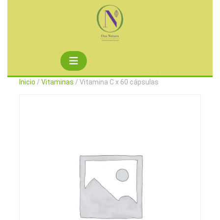
Saltar
al
contenido
Botón
de
Inicio
/
Vitaminas
/ Vitamina C x 60 cápsulas
apertura