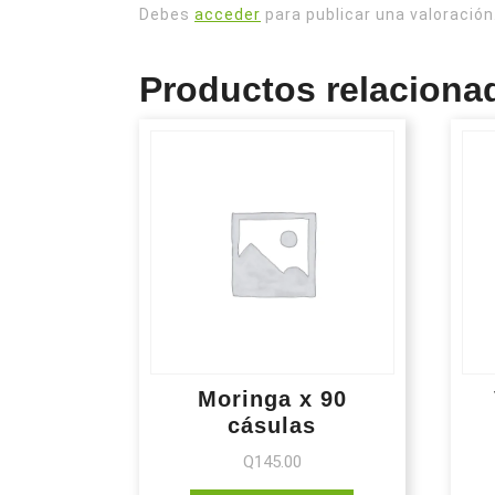
Debes
acceder
para publicar una valoración
Productos relaciona
Moringa x 90
cásulas
Q
145.00