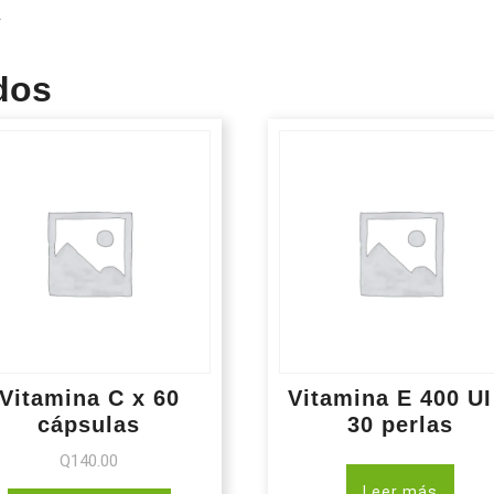
.
dos
Vitamina C x 60
Vitamina E 400 UI
cápsulas
30 perlas
Q
140.00
Leer más