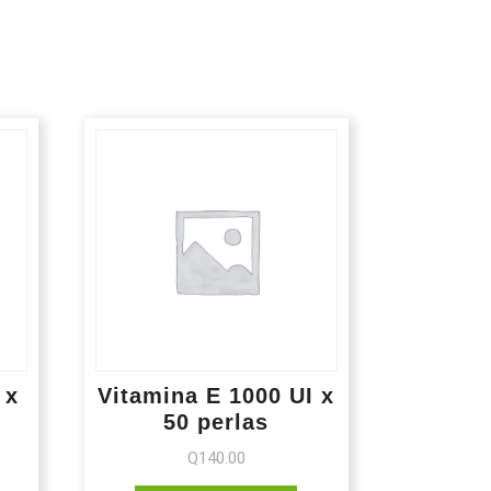
 x
Vitamina E 1000 UI x
50 perlas
Q
140.00