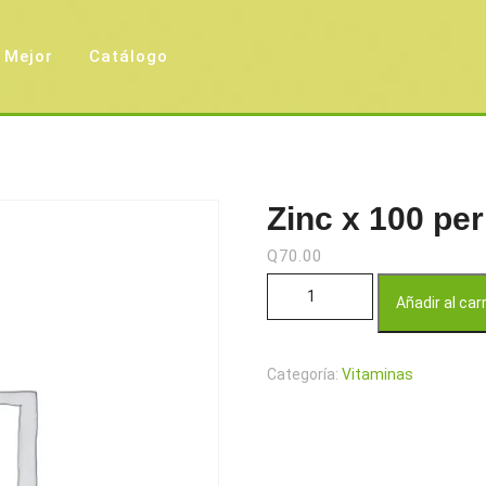
 Mejor
Catálogo
Zinc x 100 per
Q
70.00
Zinc x 100 perlas cantidad
Añadir al car
Categoría:
Vitaminas