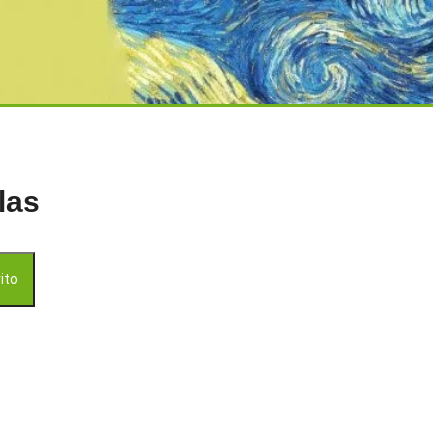
las
rito