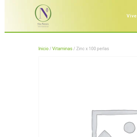
Saltar
al
contenido
Vive
Inicio
/
Vitaminas
/ Zinc x 100 perlas