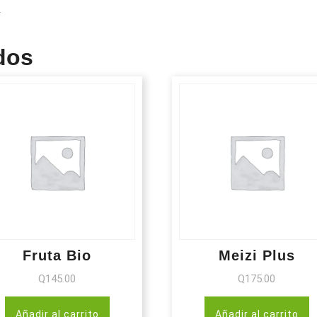
.
dos
Fruta Bio
Meizi Plus
Q
145.00
Q
175.00
Añadir al carrito
Añadir al carrito