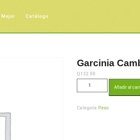
 Mejor
Catálogo
Garcinia Cam
Q
132.00
Garcinia Cambogia cápsulas ca
Añadir al car
Categoría:
Peso