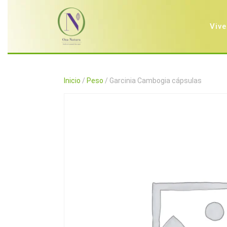
Saltar
al
contenido
Vive
Inicio
/
Peso
/ Garcinia Cambogia cápsulas