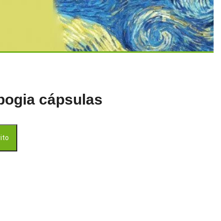
bogia cápsulas
ntidad
rito