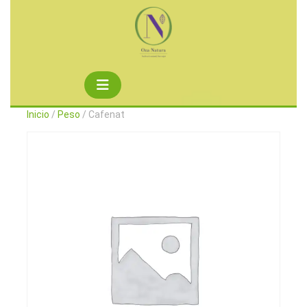
Saltar
al
contenido
Botón
de
Inicio
/
Peso
/ Cafenat
apertura