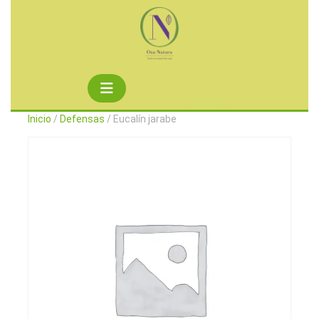
Saltar
al
contenido
Botón
de
Inicio
/
Defensas
/ Eucalín jarabe
apertura