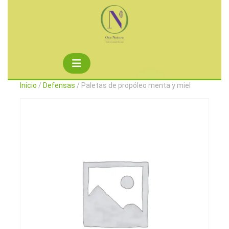
Saltar
al
contenido
Botón
de
Inicio
/
Defensas
/ Paletas de propóleo menta y miel
apertura