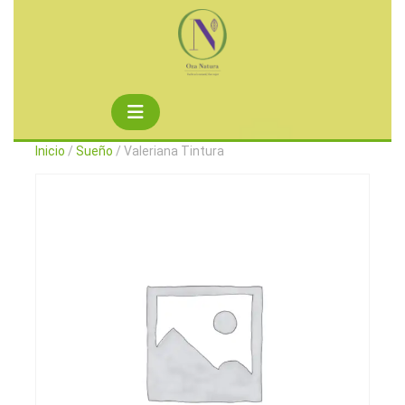
Saltar
al
contenido
Botón
de
Inicio
/
Sueño
/ Valeriana Tintura
apertura