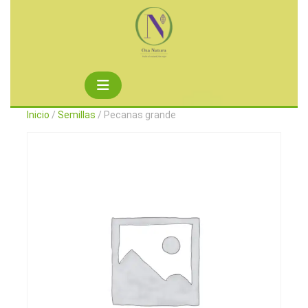
Saltar
al
contenido
Botón
de
Inicio
/
Semillas
/ Pecanas grande
apertura