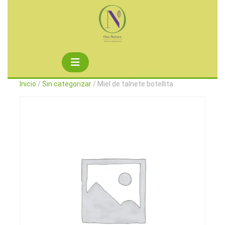
Saltar
al
contenido
Botón
de
Inicio
/
Sin categorizar
/ Miel de talnete botellita
apertura