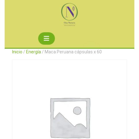
Saltar
al
contenido
Botón
de
Inicio
/
Energía
/ Maca Peruana cápsulas x 60
apertura