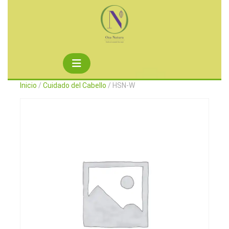
Saltar
al
contenido
Botón
de
Inicio
/
Cuidado del Cabello
/ HSN-W
apertura