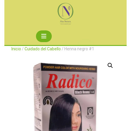
Saltar
al
contenido
Botón
de
Inicio
/
Cuidado del Cabello
/ Henna negro #1
apertura