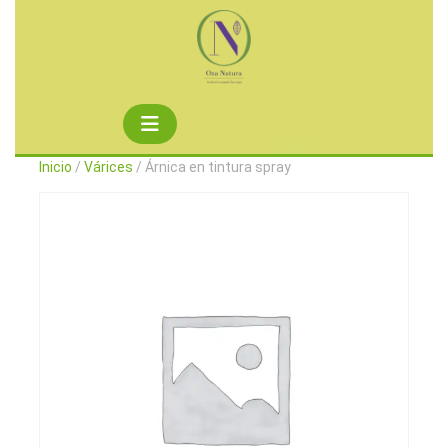
Saltar
al
contenido
Botón
de
Inicio
/
Várices
/ Árnica en tintura spray
apertura